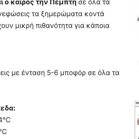
ι ο καιρός την Πέμπτη
σε όλα τα
 νεφώσεις τα ξημερώματα κοντά
χουν μικρή πιθανότητα για κάποια
εις με ένταση 5-6 μποφόρ σε όλα τα
πεδα:
24°C
5°C