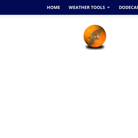
HOME
WEATHER TOOLS
DODECAN
Cyclone
Of
Rhodes