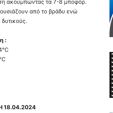
ση ακουμπώντας τα 7-8 μποφόρ.
ουσιάζουν από το βράδυ ενώ
 δυτικούς.
η :
24°C
5°C
 18.04.2024