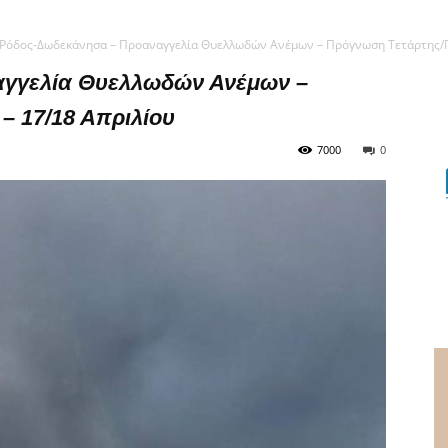
Ρόδος-Δωδεκάνησα – Προαναγγελία Θυελλωδών Ανέμων – Πρόγνωση Τετάρτης/Π
γγελία Θυελλωδών Ανέμων –
– 17/18 Απριλίου
7000
0