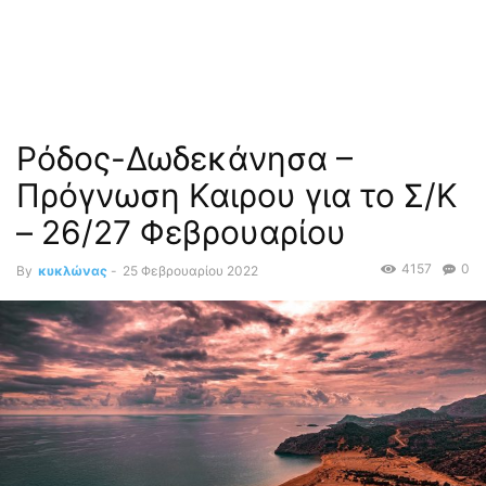
Ρόδος-Δωδεκάνησα –
Πρόγνωση Καιρου για το Σ/Κ
– 26/27 Φεβρουαρίου
4157
0
By
κυκλώνας
-
25 Φεβρουαρίου 2022