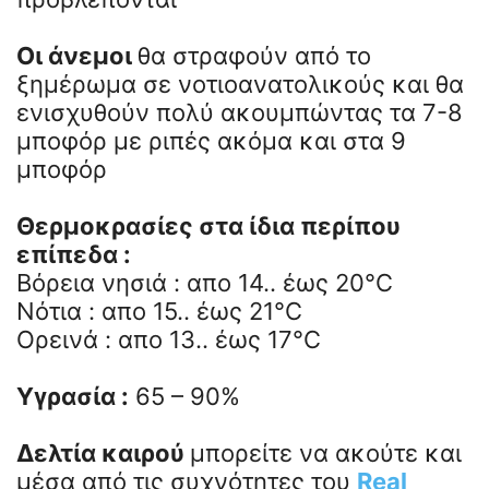
Οι άνεμοι
θα στραφούν από το
ξημέρωμα σε νοτιοανατολικούς και θα
ενισχυθούν πολύ ακουμπώντας τα 7-8
μποφόρ με ριπές ακόμα και στα 9
μποφόρ
Θερμοκρασίες στα ίδια περίπου
επίπεδα :
Βόρεια νησιά : απο 14.. έως 20°C
Νότια : απο 15.. έως 21°C
Ορεινά : απο 13.. έως 17°C
Υγρασία :
65 – 90%
Δελτία καιρού
μπορείτε να ακούτε και
μέσα από τις συχνότητες του
Real