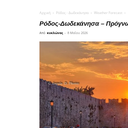
Αρχική
Ρόδος - Δωδεκάνησα
Weather Forecast
Ρόδος-Δωδεκάνησα – Πρόγνωσ
Από
κυκλώνας
-
8 Μαΐου 2026