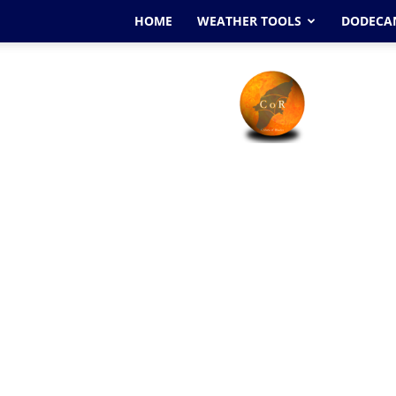
HOME
WEATHER TOOLS
DODECAN
Cyclone
Of
Rhodes