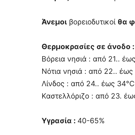
Άνεμοι
βορειοδυτικοί
θα φ
Θερμοκρασίες σε άνοδο :
Βόρεια νησιά : από 21.. έω
Νότια νησιά : από 22.. έως
Λίνδος : από 24.. έως 34°C
Καστελλόριζο : από 23. έω
Υγρασία :
40-65%