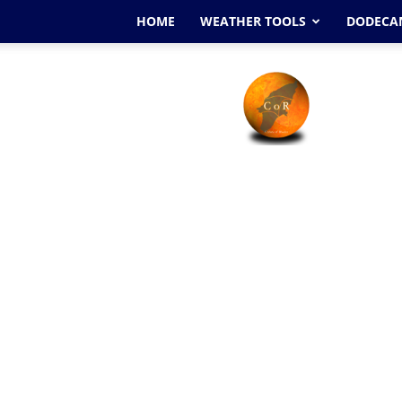
HOME
WEATHER TOOLS
DODECAN
Cyclone
Of
Rhodes