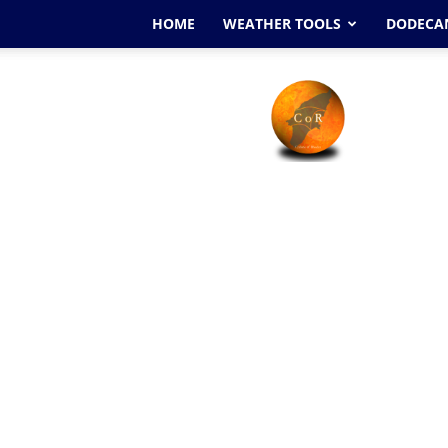
HOME
WEATHER TOOLS
DODECAN
Cyclone
Of
Rhodes