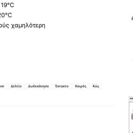
 19°C
 20°C
μούς χαμηλότερη
her
Δελτίο
Δωδεκάνησα
Έκτακτο
Καιρός
Κώς