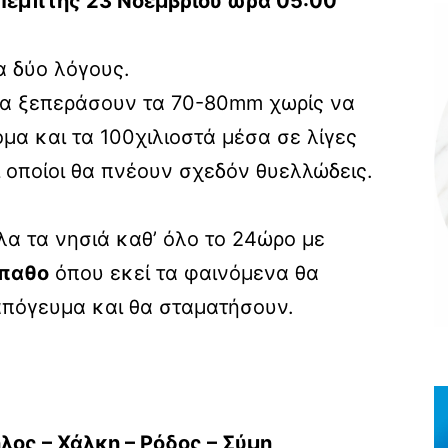
 Πέμπτης 23 Νοεμβρίου ώρα 05:00
α δύο λόγους.
θα ξεπεράσουν τα 70-80mm χωρίς να
μα και τα 100χιλιοστά μέσα σε λίγες
 οποίοι θα πνέουν σχεδόν θυελλώδεις.
λα τα νησιά καθ’ όλο το 24ώρο με
ρπαθο
όπου εκεί τα φαινόμενα θα
/απόγευμα και θα σταματήσουν.
λος – Χάλκη – Ρόδος – Σύμη