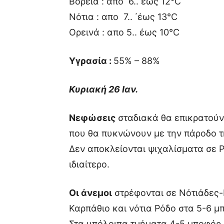
Βόρεια : απο 6.. έως 12°C
Νότια : απο 7.. ΄έως 13°C
Ορεινά : απο 5.. έως 10°C
Υγρασία :
55% – 88%
Κυριακή 26 Ιαν.
Νεφώσεις
σταδιακά θα επικρατούν
που θα πυκνώνουν με την πάροδο τ
Δεν αποκλείονται ψιχαλίσματα σε Ρ
ιδιαίτερο.
Οι άνεμοι
στρέφονται σε Νότιάδες-
Καρπάθιο και νότια Ρόδο στα 5-6 μ
Στα υπόλοιπα τμήματα 4-5 μποφόρ.