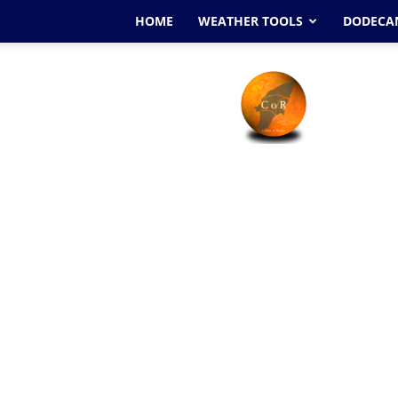
HOME
WEATHER TOOLS
DODECAN
Cyclone
Of
Rhodes