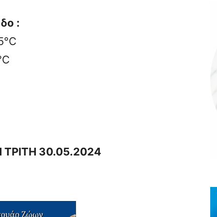
δο :
25°C
°C
 ΤΡΙΤΗ 30.05.2024