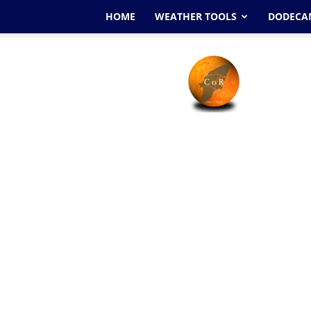
HOME
WEATHER TOOLS
DODECAN
Cyclone
Of
Rhodes