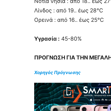
Νότια νησιά : από 18.. έως 2
Λίνδος : από 19.. έως 28°C
Ορεινά : από 16.. έως 25°C
Υγρασία :
45-80%
ΠΡΟΓΝΩΣΗ ΓΙΑ ΤΗΝ ΜΕΓΑΛΗ
Χορηγός Πρόγνωσης