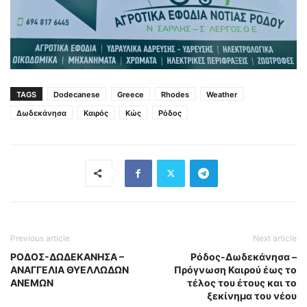
TAGS
Dodecanese
Greece
Rhodes
Weather
Δωδεκάνησα
Καιρός
Κώς
Ρόδος
Previous article
Next article
ΡΟΔΟΣ-ΔΩΔΕΚΑΝΗΣΑ –
Ρόδος-Δωδεκάνησα –
ΑΝΑΓΓΕΛΙΑ ΘΥΕΛΛΩΔΩΝ
Πρόγνωση Καιρού έως το
ΑΝΕΜΩΝ
τέλος του έτους και το
ξεκίνημα του νέου