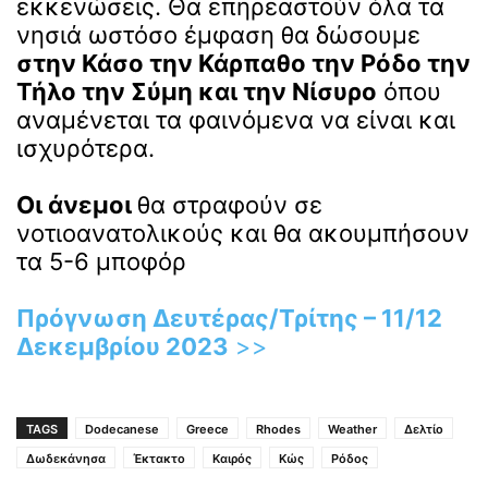
εκκενώσεις. Θα επηρεαστούν όλα τα
νησιά ωστόσο έμφαση θα δώσουμε
στην Κάσο την Κάρπαθο την Ρόδο την
Τήλο την Σύμη και την Νίσυρο
όπου
αναμένεται τα φαινόμενα να είναι και
ισχυρότερα.
Οι άνεμοι
θα στραφούν σε
νοτιοανατολικούς και θα ακουμπήσουν
τα 5-6 μποφόρ
Πρόγνωση Δευτέρας/Τρίτης – 11/12
Δεκεμβρίου 2023
>>
TAGS
Dodecanese
Greece
Rhodes
Weather
Δελτίο
Δωδεκάνησα
Έκτακτο
Καιρός
Κώς
Ρόδος