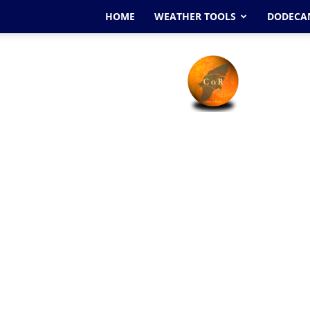
HOME
WEATHER TOOLS
DODECAN
Cyclone
Of
Rhodes