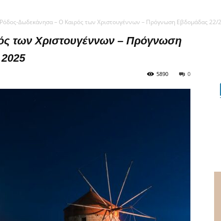
Ρόδος-Δωδεκάνησα – Ο Καιρός των Χριστουγέννων – Πρόγνωση Εβδομάδας 22/2
ός των Χριστουγέννων – Πρόγνωση
 2025
5890
0