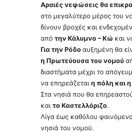
Αραιές νεφώσεις θα επικρα
στο μεγαλύτερο μέρος του νο
δίνουν βροχές και ενδεχομέν
από
την Κάλυμνο – Κώ
και ν
Για την Ρόδο
αυξημένη θα εί
η Πρωτεύουσα του νομού
α
διαστήματα μέχρι το απόγευμ
να επηρεάζεται
η πόλη και η 
Στα νησιά που θα επηρεαστο
και
το Καστελλόριζο
.
Λίγα έως καθόλου φαινόμενα
νησιά του νομού.