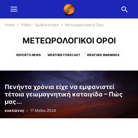
Home
Ρόδος - Δωδεκάνησα
Μετεωρολογικοί Όροι
ΜΕΤΕΩΡΟΛΟΓΙΚΟΊ ΌΡΟΙ
REPORTS NEWS
WEATHER FORECAST
WEATHER WARNINGS
ΜΕΤΕΩΡΟΛΟΓΙΚΟΊ ΌΡΟΙ
ΦΩΤΟΓΡΑΦΙΚΌΣ ΔΙΑΓΩΝΙΣΜΌΣ
Πενήντα χρόνια είχε να εμφανιστεί
τέτοια γεωμαγνητική καταιγίδα – Πώς
μας...
κυκλώνας
-
11 Μαΐου 2024