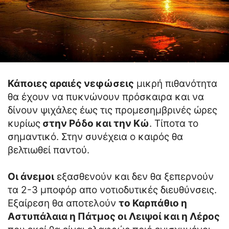
Κάποιες αραιές νεφώσεις
μικρή πιθανότητα
θα έχουν να πυκνώνουν πρόσκαιρα και να
δίνουν ψιχάλες έως τις προμεσημβρινές ώρες
κυρίως
στην Ρόδο και την Κώ
. Τίποτα το
σημαντικό. Στην συνέχεια ο καιρός θα
βελτιωθεί παντού.
Οι άνεμοι
εξασθενούν και δεν θα ξεπερνούν
τα 2-3 μποφόρ απο νοτιοδυτικές διευθύνσεις.
Εξαίρεση θα αποτελούν
το Καρπάθιο η
Αστυπάλαια η Πάτμος οι Λειψοί και η Λέρος