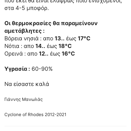
που εκεί θα είναι ελαφρώς ποιό ενισχυμένοι,
στα 4-5 μποφόρ.
Οι θερμοκρασίες θα παραμείνουν
αμετάβλητες :
Βόρεια νησιά : απο
13..
έως
17°C
Νότια : απο
14..
έως
18°C
Ορεινά : απο
12..
έως
16°C
Υγρασία :
60-90%
Να είσαστε καλά
Γιάννης Μανωλάς
Cyclone of Rhodes 2012-2021