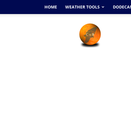
HOME
WEATHER TOOLS
DODECAN
Cyclone
Of
Rhodes