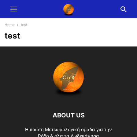
Home
test
test
ABOUT US
Η πρώτη Μετεωρολογική ομάδα για την
Ρόδο & όλα τα Δωδεκάνησα