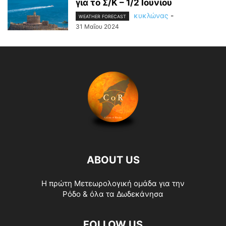
για το Σ/Κ – 1/2 Ιουνίου
κυκλώνας
-
WEATHER FORECAST
31 Μαΐου 2024
ABOUT US
Η πρώτη Μετεωρολογική ομάδα για την
Ρόδο & όλα τα Δωδεκάνησα
FOLLOW US