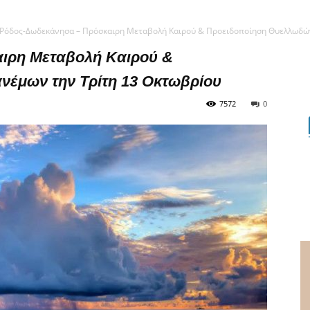
Ρόδος-Δωδεκάνησα – Πρόσκαιρη Μεταβολή Καιρού & Προειδοποίηση Θυελλωδών 
ιρη Μεταβολή Καιρού &
έμων την Τρίτη 13 Οκτωβρίου
7572
0