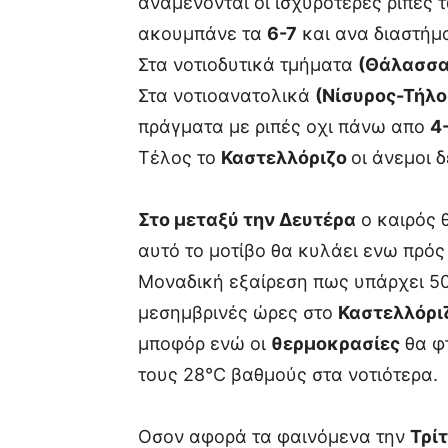
αναμένονται οι ισχυρότερες ριπές
ακουμπάνε τα
6-7
και ανα διαστήμ
Στα νοτιοδυτικά τμήματα
(Θάλασσα
Στα νοτιοανατολικά
(Νίσυρος-Τήλ
πράγματα με ριπές οχι πάνω απο
4
Τέλος το
Καστελλόριζο
οι άνεμοι 
Στο μεταξύ την Δευτέρα
ο καιρός 
αυτό το μοτίβο θα κυλάει ενω πρό
Μοναδική εξαίρεση πως υπάρχει 50
μεσημβρινές ώρες στο
Καστελλόρι
μποφόρ ενώ οι
θερμοκρασίες
θα φτ
τους 28°C βαθμούς στα νοτιότερα.
Οσον αφορά τα φαινόμενα την
Τρί