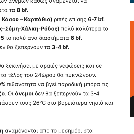
 των ανέμων καθώς αναμένεται να
ατα τα
8 bf.
 Κάσου – Καρπάθιο)
ριπές επίσης
6-7 bf.
ος-Σύμη-Χάλκη-Ρόδος)
πολύ καλύτερα τα
-5
το πολύ ανα διαστήματα
6 bf.
δεν θα ξεπερνούν τα
3-4 bf.
θα ξεκινήσει με αραιές νεφώσεις και σε
ς το τέλος του 24ώρου θα πυκνώνουν.
% πιθανότητα να βγεί παροδική μπόρα τις
ζο
. Οι
άνεμοι
δεν θα ξεπερνούν τα 3-4
άσουν τους 26°C στα βορειότερα νησιά και
τη
αναμένονται απο το μεσημέρι στα