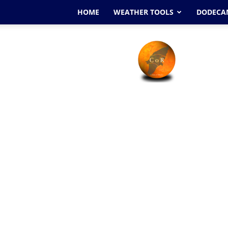
HOME
WEATHER TOOLS
DODECAN
Cyclone
Of
Rhodes