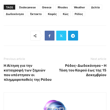
TAGS
Dodecanese
Greece
Rhodes
Weather
Δελτίο
Δωδεκάνησα
Έκτακτο
Καιρός
Κώς
Ρόδος
Previous article
Next article
Η Αίτηση για την
Ρόδος-Δωδεκάνησα – Η
καταγραφή των ζημιών
Τάση του Καιρού έως της 15
που υπέστησαν οι
Δεκεμβρίου
πλημμυροπαθείς της Ρόδου