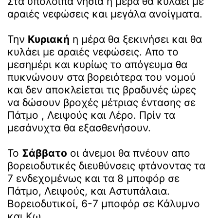
Στα υπόλοιπα νησιά η μέρα θα κυλάει με
αραιές νεφώσεις και μεγάλα ανοίγματα.
Την
Κυριακή
η μέρα θα ξεκινήσει και θα
κυλάει με αραιές νεφώσεις. Απο το
μεσημέρι και κυρίως το απόγευμα θα
πυκνώνουν στα βορειότερα του νομού
και δεν αποκλείεται τις βραδυνές ώρες
να δώσουν βροχές μέτριας έντασης σε
Πάτμο , Λειψούς και Λέρο. Πρίν τα
μεσάνυχτα θα εξασθενήσουν.
Το
Σάββατο
οι άνεμοι θα πνέουν απο
βορειοδυτικές διευθύνσεις φτάνοντας τα
7 ενδεχομένως και τα 8 μποφόρ σε
Πάτμο, Λειψούς, και Αστυπάλαια.
Βορειοδυτικοί, 6-7 μποφόρ σε Κάλυμνο
και Κω.