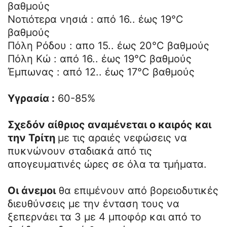
βαθμούς
Νοτιότερα νησιά : από 16.. έως 19°C
βαθμούς
Πόλη Ρόδου : απο 15.. έως 20°C βαθμούς
Πόλη Κώ : από 16.. έως 19°C βαθμούς
Έμπωνας : από 12.. έως 17°C βαθμούς
Υγρασία :
60-85%
Σχεδόν αίθριος αναμένεται ο καιρός και
την Τρίτη
με τις αραιές νεφώσεις να
πυκνώνουν σταδιακά από τις
απογευματινές ώρες σε όλα τα τμήματα.
Οι άνεμοι
θα επιμένουν από βορειοδυτικές
διευθύνσεις με την ένταση τους να
ξεπερνάει τα 3 με 4 μποφόρ και από το