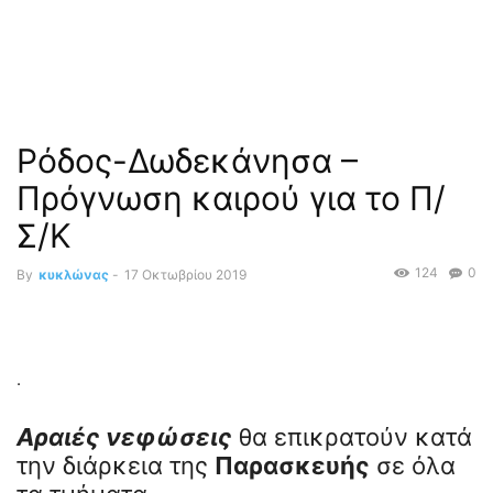
Ρόδος-Δωδεκάνησα –
Πρόγνωση καιρού για το Π/
Σ/Κ
124
0
By
κυκλώνας
-
17 Οκτωβρίου 2019
.
Αραιές νεφώσεις
θα επικρατούν κατά
την διάρκεια της
Παρασκευής
σε όλα