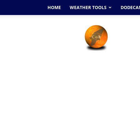
HOME
WEATHER TOOLS
DODECAN
Cyclone
Of
Rhodes