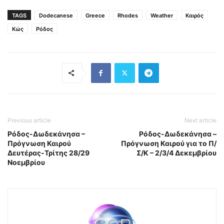
TAGS
Dodecanese
Greece
Rhodes
Weather
Καιρός
Κώς
Ρόδος
Previous article
Next article
Ρόδος-Δωδεκάνησα –
Ρόδος-Δωδεκάνησα –
Πρόγνωση Καιρού
Πρόγνωση Καιρού για το Π/
Δευτέρας-Τρίτης 28/29
Σ/Κ – 2/3/4 Δεκεμβρίου
Νοεμβρίου