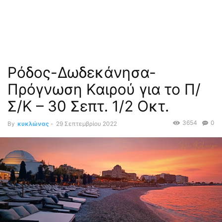
Ρόδος-Δωδεκάνησα-
Πρόγνωση Καιρού για το Π/
Σ/Κ – 30 Σεπτ. 1/2 Οκτ.
3654
0
By
κυκλώνας
-
29 Σεπτεμβρίου 2022