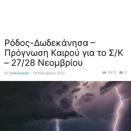
Ρόδος-Δωδεκάνησα –
Πρόγνωση Καιρού για το Σ/Κ
– 27/28 Νεομβρίου
5413
0
By
κυκλώνας
-
26 Νοεμβρίου 2021