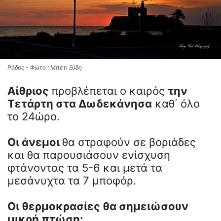
Ρόδος - Φώτο : Μπέτι Ξύδη
Αίθριος
προβλέπεται ο καιρός
την
Τετάρτη στα Δωδεκάνησα
καθ΄ όλο
το 24ώρο.
Οι άνεμοι
θα στραφούν σε βοριάδες
και θα παρουσιάσουν ενίσχυση
φτάνοντας τα 5-6 και μετά τα
μεσάνυχτα τα 7 μποφόρ.
Οι θερμοκρασίες θα σημειώσουν
μικρή πτώση: