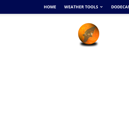
HOME
WEATHER TOOLS
DODECAN
Cyclone
Of
Rhodes