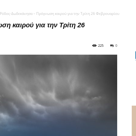
Ρόδος-Δωδεκάνησα – Πρόγνωση καιρού για την Τρίτη 26 Φεβρουαρίου
η καιρού για την Τρίτη 26
225
0