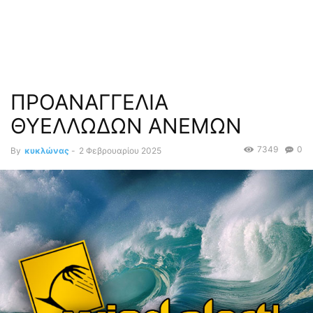
ΠΡΟΑΝΑΓΓΕΛΙΑ
ΘΥΕΛΛΩΔΩΝ ΑΝΕΜΩΝ
7349
0
By
κυκλώνας
-
2 Φεβρουαρίου 2025