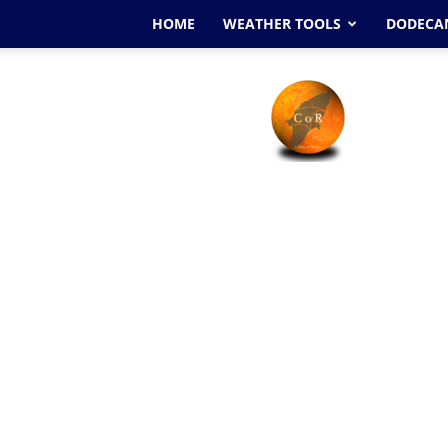
HOME
WEATHER TOOLS
DODECAN
Cyclone
Of
Rhodes