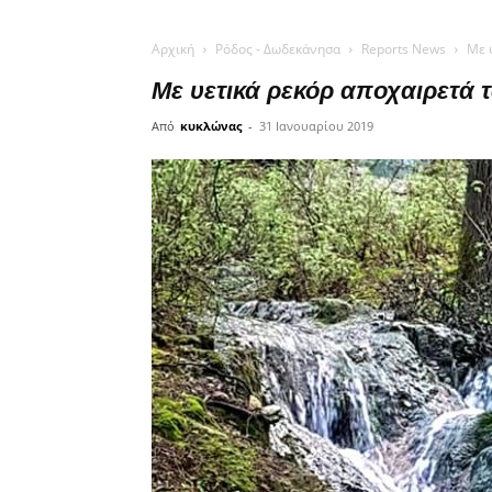
Αρχική
Ρόδος - Δωδεκάνησα
Reports News
Με 
Με υετικά ρεκόρ αποχαιρετά 
Από
κυκλώνας
-
31 Ιανουαρίου 2019