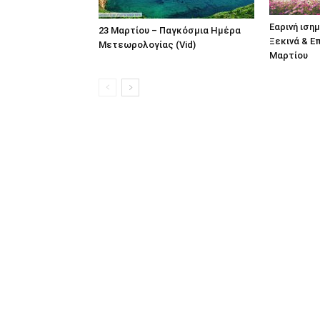
Εαρινή ισημ
23 Μαρτίου – Παγκόσμια Ημέρα
Ξεκινά & Ε
Μετεωρολογίας (Vid)
Μαρτίου