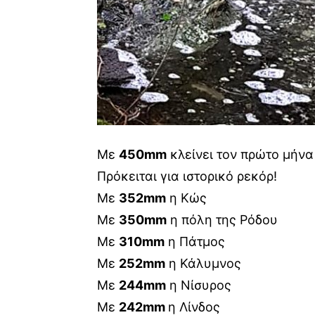
Με
450mm
κλείνει τον πρώτο μήνα
Πρόκειται για ιστορικό ρεκόρ!
Με
352mm
η Κώς
Με
350mm
η πόλη της Ρόδου
Με
310mm
η Πάτμος
Με
252mm
η Κάλυμνος
Με
244mm
η Νίσυρος
Mε
242mm
η Λίνδος