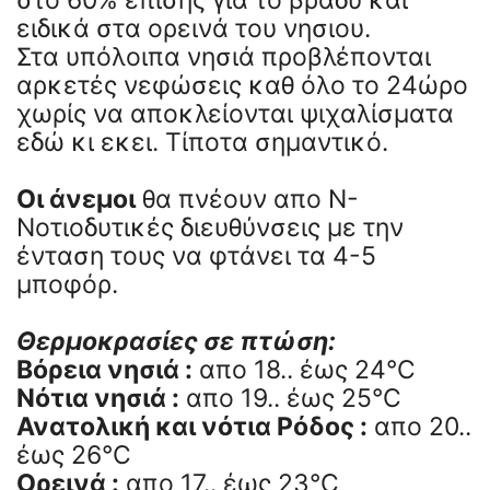
ειδικά στα ορεινά του νησιου.
Στα υπόλοιπα νησιά προβλέπονται
αρκετές νεφώσεις καθ όλο το 24ώρο
χωρίς να αποκλείονται ψιχαλίσματα
εδώ κι εκει. Τίποτα σημαντικό.
Οι άνεμοι
θα πνέουν απο Ν-
Νοτιοδυτικές διευθύνσεις με την
ένταση τους να φτάνει τα 4-5
μποφόρ.
Θερμοκρασίες σε πτώση:
Βόρεια νησιά :
απο 18.. έως 24°C
Νότια νησιά :
απο 19.. έως 25°C
Ανατολική και νότια Ρόδος :
απο 20..
έως 26°C
Ορεινά :
απο 17.. έως 23°C