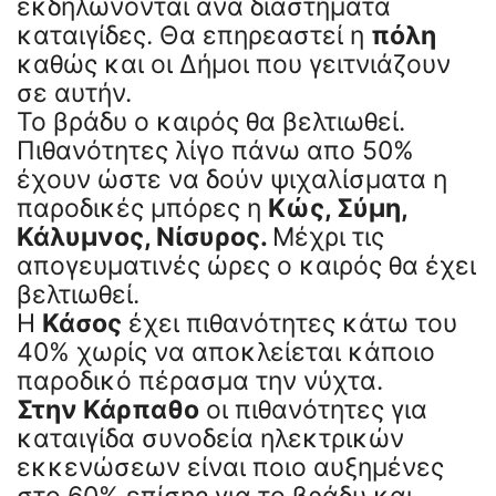
εκδηλώνονται ανα διαστήματα
καταιγίδες. Θα επηρεαστεί η
πόλη
καθώς και οι Δήμοι που γειτνιάζουν
σε αυτήν.
Το βράδυ ο καιρός θα βελτιωθεί.
Πιθανότητες λίγο πάνω απο 50%
έχουν ώστε να δούν ψιχαλίσματα η
παροδικές μπόρες η
Κώς, Σύμη,
Κάλυμνος, Νίσυρος.
Μέχρι τις
απογευματινές ώρες ο καιρός θα έχει
βελτιωθεί.
Η
Κάσος
έχει πιθανότητες κάτω του
40% χωρίς να αποκλείεται κάποιο
παροδικό πέρασμα την νύχτα.
Στην Κάρπαθο
οι πιθανότητες για
καταιγίδα συνοδεία ηλεκτρικών
εκκενώσεων είναι ποιο αυξημένες
στο 60% επίσης για το βράδυ και